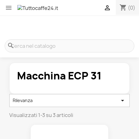
shopping_cart


(0)
search
Macchina ECP 31

Rilevanza
Visualizzati 1-3 su 3 articoli