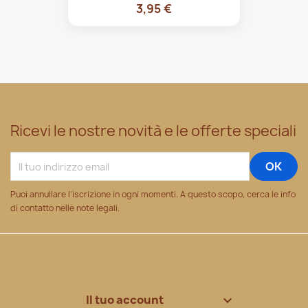
3,95 €
Ricevi le nostre novità e le offerte speciali
Puoi annullare l'iscrizione in ogni momenti. A questo scopo, cerca le info
di contatto nelle note legali.
Il tuo account
