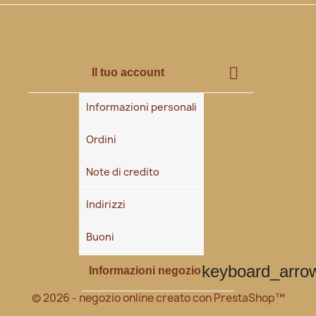

Il tuo account
Informazioni personali
Ordini
Note di credito
Indirizzi
Buoni
keyboard_arr
Informazioni negozio
© 2026 - negozio online creato con PrestaShop™