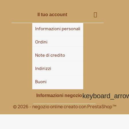

Il tuo account
Informazioni personali
Ordini
Note di credito
Indirizzi
Buoni
keyboard_arr
Informazioni negozio
© 2026 - negozio online creato con PrestaShop™