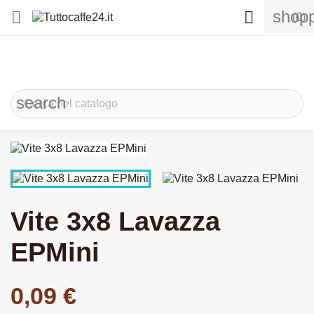
shopp


(0)
search
Vite 3x8 Lavazza
EPMini
0,09 €