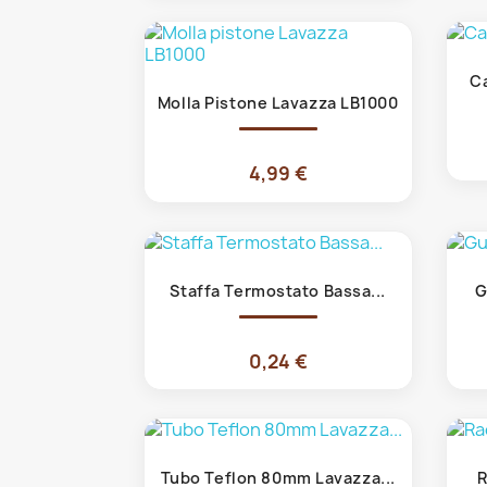
Ca
Anteprima

Molla Pistone Lavazza LB1000
4,99 €
Anteprima

Staffa Termostato Bassa...
G
0,24 €
Anteprima

Tubo Teflon 80mm Lavazza...
R