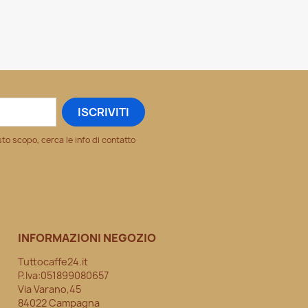
sto scopo, cerca le info di contatto
INFORMAZIONI NEGOZIO
Tuttocaffe24.it
P.Iva:051899080657
Via Varano,45
84022 Campagna