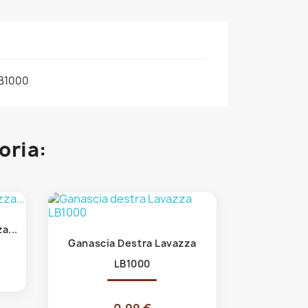
B1000
oria:
a...
Anteprima

Ganascia Destra Lavazza
LB1000