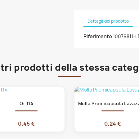
Dettagli del prodotto
Riferimento
10079811-L
ltri prodotti della stessa categ
Anteprima
Anteprima


Or 114
Molla Premicapsula Lavazz
0,45 €
0,24 €