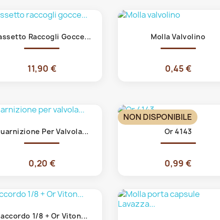
Anteprima
Anteprima


ssetto Raccogli Gocce...
Molla Valvolino
11,90 €
0,45 €
NON DISPONIBILE
Anteprima
Anteprima


uarnizione Per Valvola...
Or 4143
0,20 €
0,99 €
Anteprima

accordo 1/8 + Or Viton...
Anteprima
