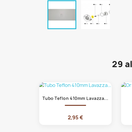
29 a
Anteprima

Tubo Teflon 410mm Lavazza...
2,95 €