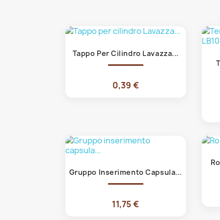
Anteprima

Tappo Per Cilindro Lavazza...
T
0,39 €
Ro
Anteprima

Gruppo Inserimento Capsula...
11,75 €