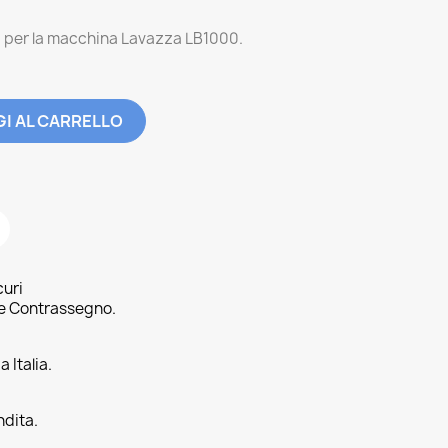
a per la macchina Lavazza LB1000.
I AL CARRELLO
curi
 e Contrassegno.
 Italia.
ndita.