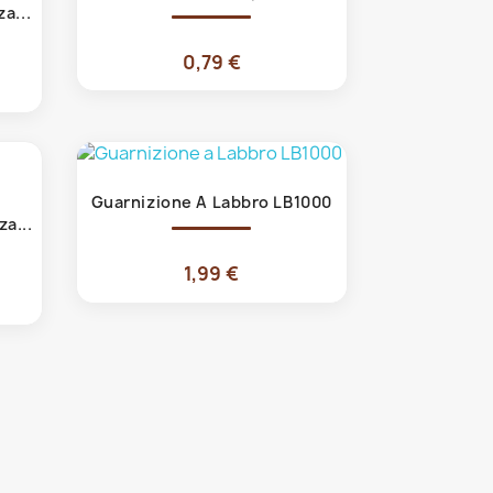
a...
0,79 €
Anteprima

Guarnizione A Labbro LB1000
a...
1,99 €