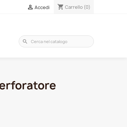
shopping_cart

Carrello
(0)
Accedi
search
perforatore