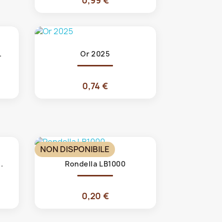
0,99 €
Anteprima

.
Or 2025
0,74 €
NON DISPONIBILE
Anteprima

.
Rondella LB1000
0,20 €