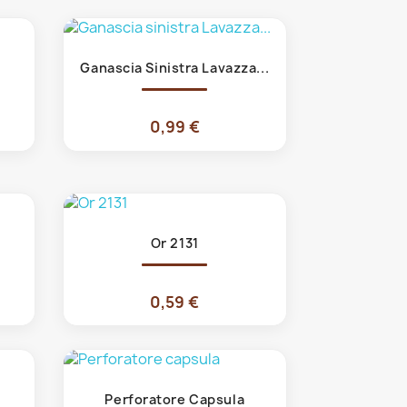
Anteprima

Ganascia Sinistra Lavazza...
0,99 €
Anteprima

Or 2131
0,59 €
Anteprima

Perforatore Capsula