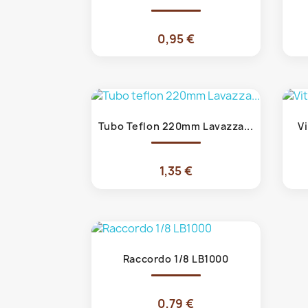
0,95 €
Anteprima

Tubo Teflon 220mm Lavazza...
V
1,35 €
Anteprima

Raccordo 1/8 LB1000
0,79 €