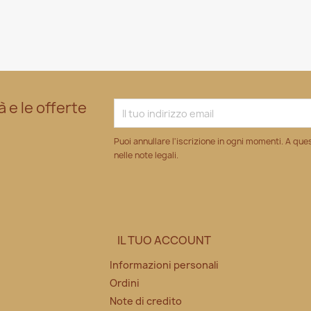
à e le offerte
Puoi annullare l'iscrizione in ogni momenti. A que
nelle note legali.
IL TUO ACCOUNT
Informazioni personali
Ordini
Note di credito