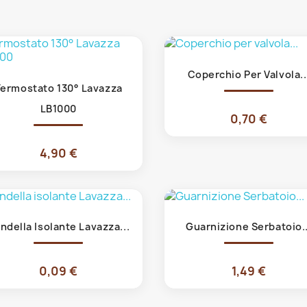
Anteprima

Coperchio Per Valvola..
Anteprima

ermostato 130° Lavazza
LB1000
0,70 €
4,90 €
Anteprima
Anteprima


ndella Isolante Lavazza...
Guarnizione Serbatoio..
0,09 €
1,49 €