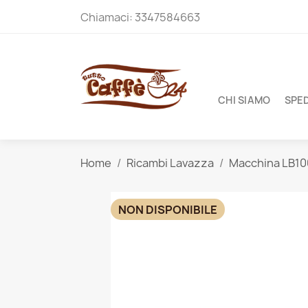
Chiamaci:
3347584663
CHI SIAMO
SPED
Home
Ricambi Lavazza
Macchina LB1
NON DISPONIBILE