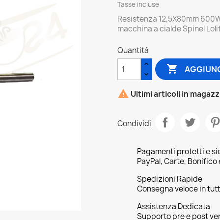
Tasse incluse
Resistenza 12,5X80mm 600W 
macchina a cialde Spinel Loli
Quantità

AGGIUNG

Ultimi articoli in magaz
Condividi
Pagamenti protetti e si
PayPal, Carte, Bonifico
Spedizioni Rapide
Consegna veloce in tutta
Assistenza Dedicata
Supporto pre e post ve