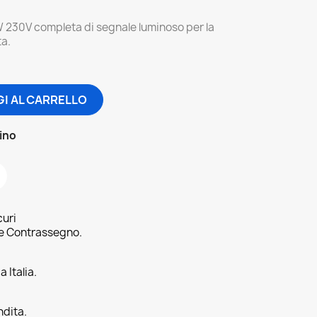
230V completa di segnale luminoso per la
ta.
I AL CARRELLO
zino
curi
 e Contrassegno.
 Italia.
ndita.