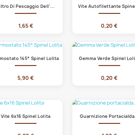
Anteprima
Anteprima


iltro Di Pescaggio Dell'...
Vite Autofilettante Spinel
1,65 €
0,20 €
Anteprima
Anteprima


mostato 145° Spinel Lolita
Gemma Verde Spinel Loli
5,90 €
0,20 €
Anteprima
Anteprima


Vite 6x16 Spinel Lolita
Guarnizione Portacialda.