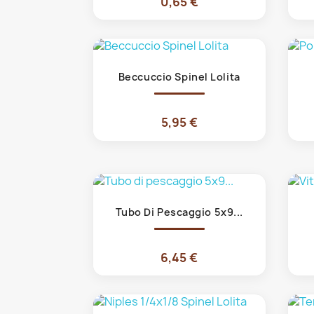
0,65 €
Anteprima

Beccuccio Spinel Lolita
5,95 €
Anteprima

Tubo Di Pescaggio 5x9...
6,45 €