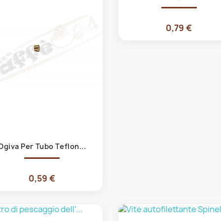
0,79 €
Anteprima

Ogiva Per Tubo Teflon...
0,59 €