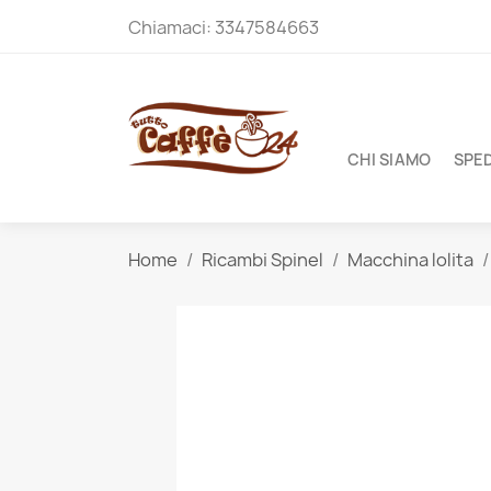
Chiamaci:
3347584663
CHI SIAMO
SPED
Home
Ricambi Spinel
Macchina lolita