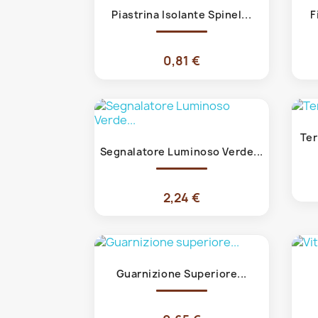
Anteprima

Piastrina Isolante Spinel...
F
0,81 €
Ter
Anteprima

Segnalatore Luminoso Verde...
2,24 €
Anteprima

Guarnizione Superiore...