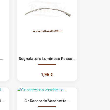
Anteprima

..
Segnalatore Luminoso Rosso...
1,95 €
Anteprima

...
Or Raccordo Vaschetta...