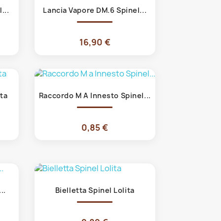
Anteprima

...
Lancia Vapore DM.6 Spinel...
16,90 €
Anteprima

ta
Raccordo M A Innesto Spinel...
0,85 €
Anteprima

..
Bielletta Spinel Lolita