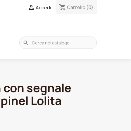
shopping_cart

Carrello
(0)
Accedi
search
 con segnale
pinel Lolita