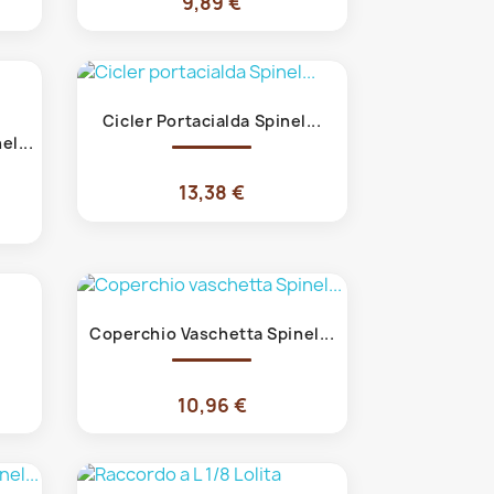
9,89 €
Anteprima

Cicler Portacialda Spinel...
l...
13,38 €
Anteprima

Coperchio Vaschetta Spinel...
10,96 €