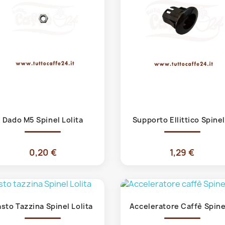
Anteprima
Anteprima


Dado M5 Spinel Lolita
Supporto Ellittico Spinel.
0,20 €
1,29 €
Anteprima
Anteprima


asto Tazzina Spinel Lolita
Acceleratore Caffè Spinel