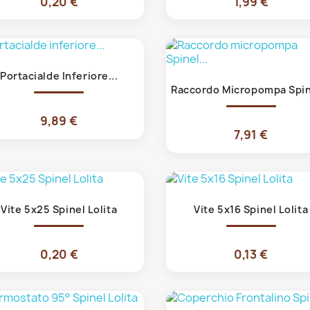
0,20 €
1,99 €
Anteprima

Portacialde Inferiore...
Anteprima

Raccordo Micropompa Spine
9,89 €
7,91 €
Anteprima
Anteprima


Vite 5x25 Spinel Lolita
Vite 5x16 Spinel Lolita
0,20 €
0,13 €