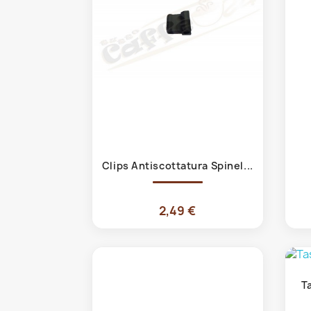
Anteprima

Clips Antiscottatura Spinel...
2,49 €
T