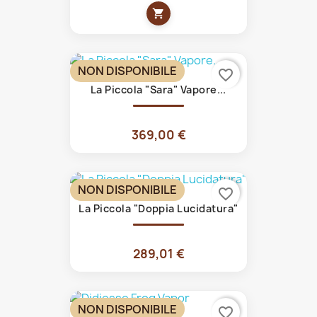
shopping_cart
NON DISPONIBILE
favorite_border
La Piccola "Sara" Vapore...
369,00 €
NON DISPONIBILE
favorite_border
La Piccola "Doppia Lucidatura"
289,01 €
NON DISPONIBILE
favorite_border