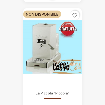
NON DISPONIBILE
favorite_border
La Piccola "Piccola"