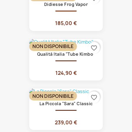
Didiesse Frog Vapor
185,00 €
NON DISPONIBILE
favorite_border
Qualità Italia "Tube Kimbo"
124,90 €
NON DISPONIBILE
favorite_border
La Piccola "Sara" Classic
239,00 €