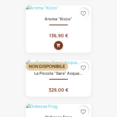
favorite_border
Aroma "Kicco"
136,90 €
shopping_cart
NON DISPONIBILE
favorite_border
La Piccola "Sara" Acqua...
329,00 €
favorite_border