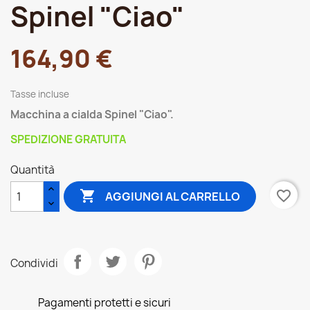
Spinel "Ciao"
164,90 €
Tasse incluse
Macchina a cialda Spinel "Ciao".
SPEDIZIONE GRATUITA
Quantità

favorite_border
AGGIUNGI AL CARRELLO
Condividi
Pagamenti protetti e sicuri