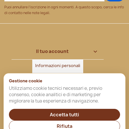
Puoi annullare l'iscrizione in ogni momenti. A questo scopo, cerca le info
di contatto nelle note legali.
Il tuo account

Informazioni personali
Ordini
Gestione cookie
Utilizziamo cookie tecnici necessari e, previo
Note di credito
consenso, cookie analitici e di marketing per
migliorare la tua esperienza di navigazione.
Indirizzi
Accetta tutti
Buoni
Rifiuta