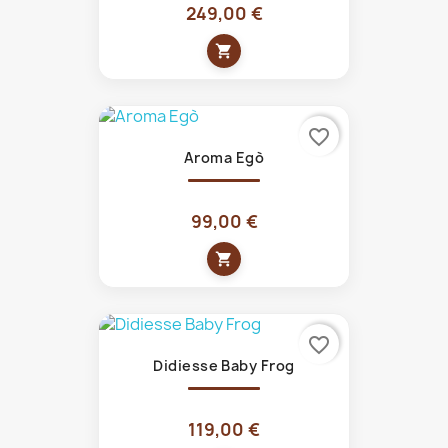
249,00 €
shopping_cart
favorite_border
Aroma Egò
99,00 €
shopping_cart
favorite_border
Didiesse Baby Frog
119,00 €