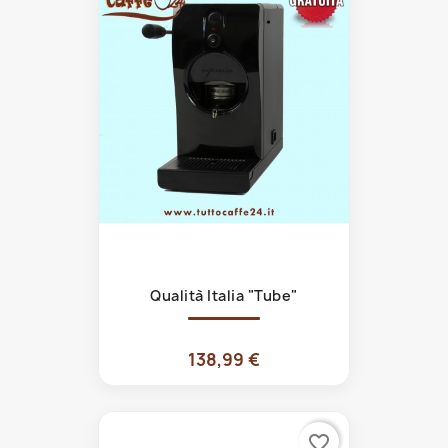
Qualità Italia "Tube"
138,99 €
favorite_border