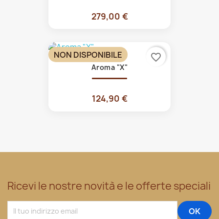
279,00 €
NON DISPONIBILE
favorite_border
Aroma "X"
124,90 €
Ricevi le nostre novità e le offerte speciali