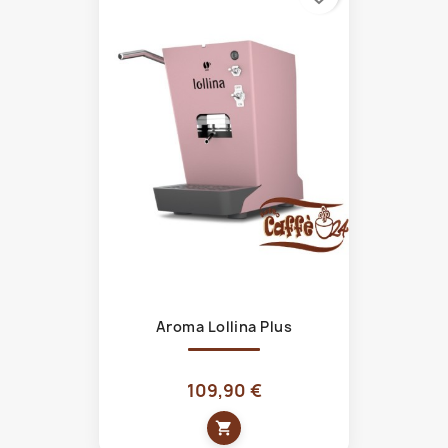
Aroma Lollina Plus
109,90 €
shopping_cart