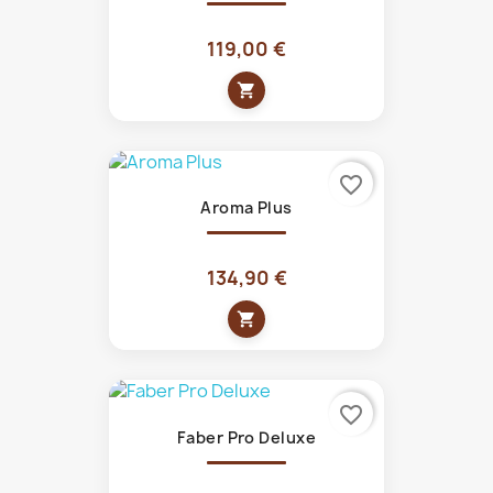
119,00 €
shopping_cart
favorite_border
Aroma Plus
134,90 €
shopping_cart
favorite_border
Faber Pro Deluxe