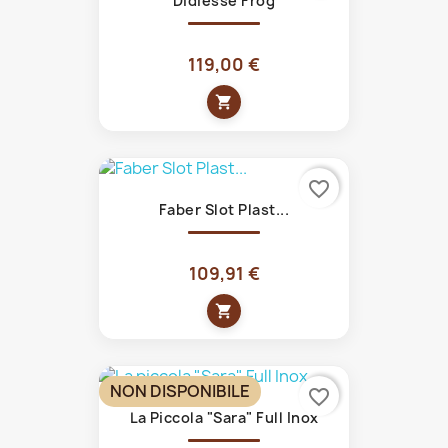
Didiesse Frog
119,00 €
shopping_cart
favorite_border
Faber Slot Plast...
109,91 €
shopping_cart
NON DISPONIBILE
favorite_border
La Piccola "Sara" Full Inox