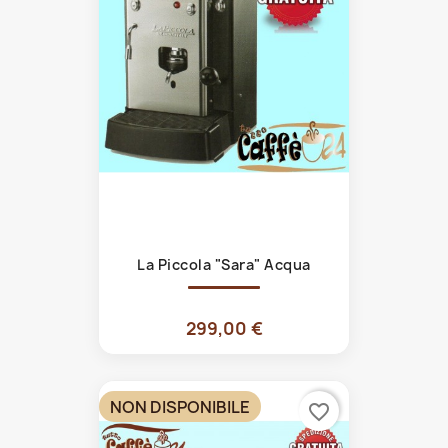
La Piccola "Sara" Acqua
299,00 €
NON DISPONIBILE
favorite_border