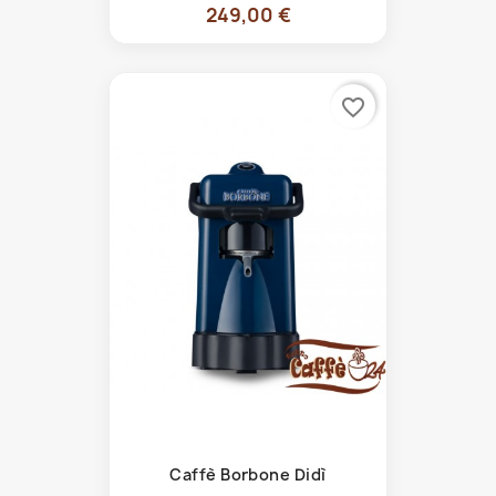
249,00 €
favorite_border
Caffè Borbone Didì