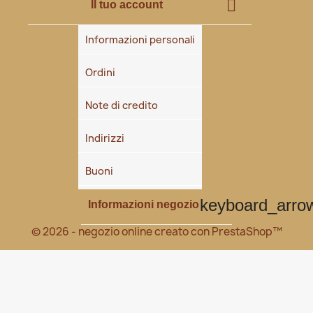

Il tuo account
Informazioni personali
Ordini
Note di credito
Indirizzi
Buoni
keyboard_arr
Informazioni negozio
© 2026 - negozio online creato con PrestaShop™