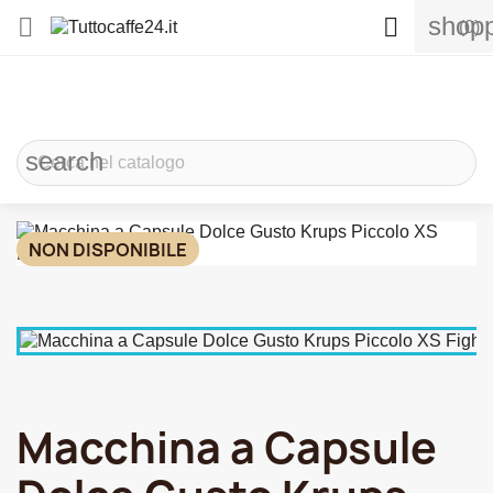
shopp


(0)
search
NON DISPONIBILE
Macchina a Capsule