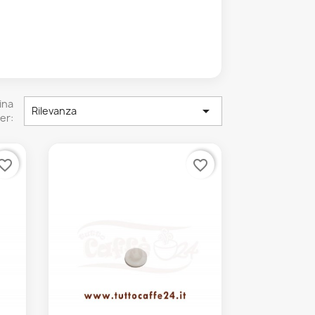
ina

Rilevanza
er:
vorite_border
favorite_border