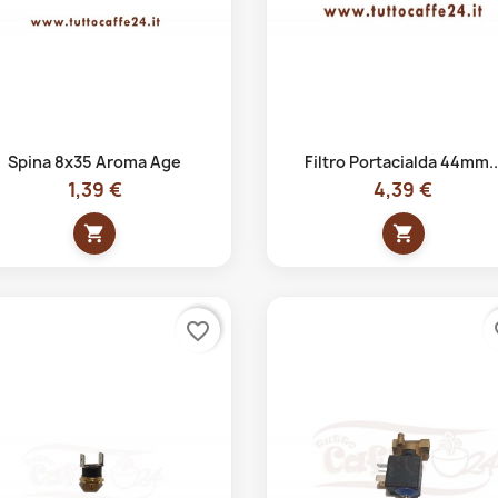
Anteprima
Anteprima


Spina 8x35 Aroma Age
Filtro Portacialda 44mm..
1,39 €
4,39 €
shopping_cart
shopping_cart
favorite_border
fa