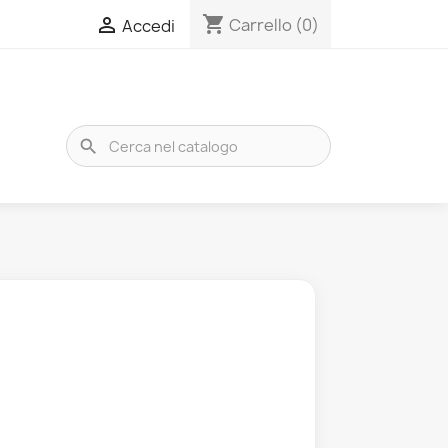
shopping_cart

Carrello
(0)
Accedi
search