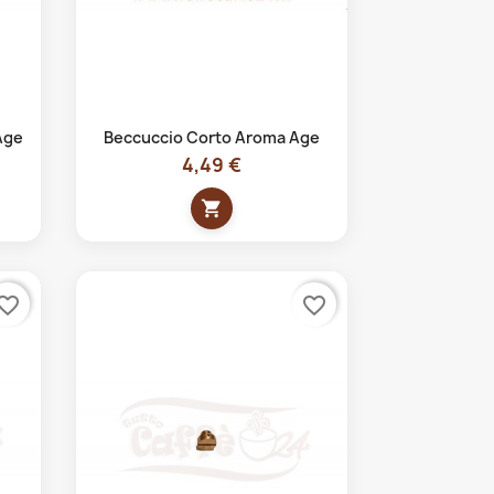
Anteprima

Age
Beccuccio Corto Aroma Age
4,49 €
shopping_cart
vorite_border
favorite_border