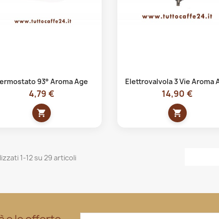
Anteprima
Anteprima


ermostato 93° Aroma Age
Elettrovalvola 3 Vie Aroma 
4,79 €
14,90 €
shopping_cart
shopping_cart
izzati 1-12 su 29 articoli