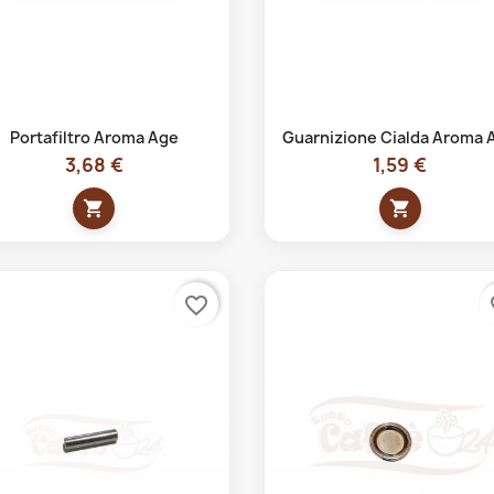
Anteprima
Anteprima


Portafiltro Aroma Age
Guarnizione Cialda Aroma 
3,68 €
1,59 €
shopping_cart
shopping_cart
favorite_border
fa