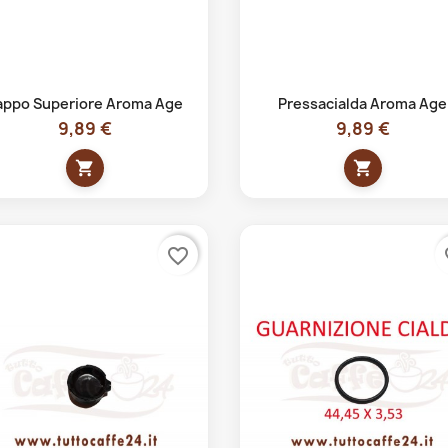
Anteprima
Anteprima


appo Superiore Aroma Age
Pressacialda Aroma Age
9,89 €
9,89 €
shopping_cart
shopping_cart
favorite_border
fa