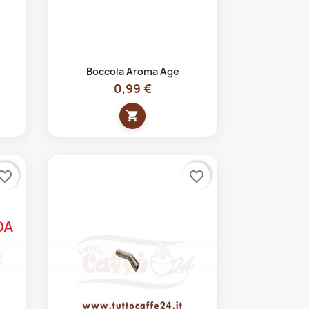
Anteprima

Boccola Aroma Age
0,99 €
shopping_cart
vorite_border
favorite_border