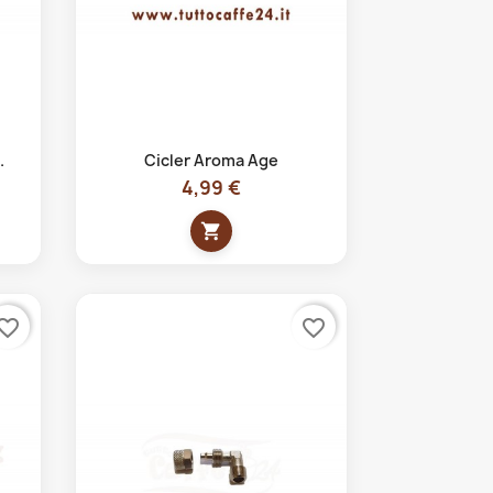
Anteprima

.
Cicler Aroma Age
4,99 €
shopping_cart
vorite_border
favorite_border