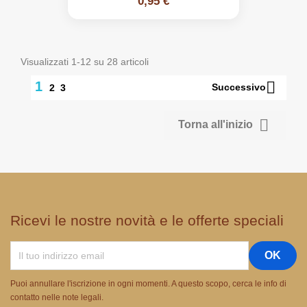
0,95 €
Visualizzati 1-12 su 28 articoli

1
Successivo
2
3

Torna all'inizio
Ricevi le nostre novità e le offerte speciali
Puoi annullare l'iscrizione in ogni momenti. A questo scopo, cerca le info di
contatto nelle note legali.