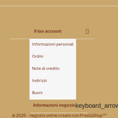

Il tuo account
Informazioni personali
Ordini
Note di credito
Indirizzi
Buoni
keyboard_arr
Informazioni negozio
© 2026 - negozio online creato con PrestaShop™