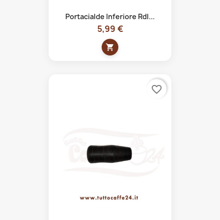
Portacialde Inferiore Rdl...
5,99 €
shopping_cart
favorite_border