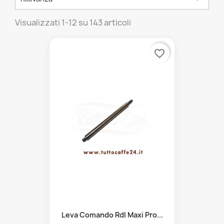
Visualizzati 1-12 su 143 articoli
favorite_border
Leva Comando Rdl Maxi Pro...