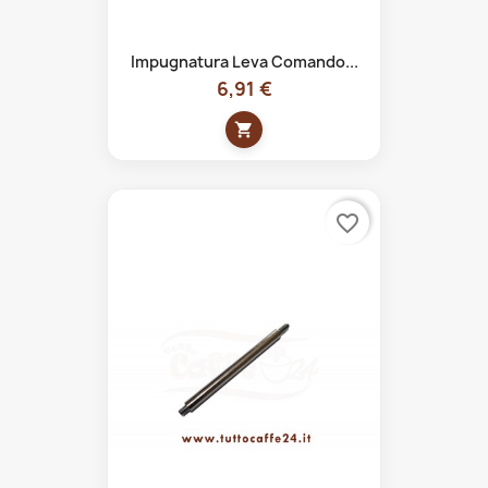
Impugnatura Leva Comando...
6,91 €
shopping_cart
favorite_border