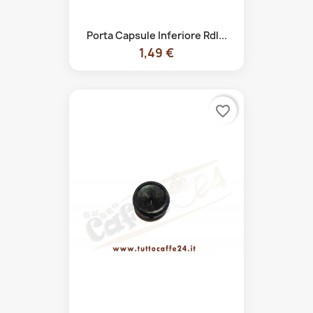
Porta Capsule Inferiore Rdl...
1,49 €
favorite_border