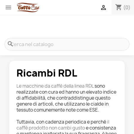
shopping_cart


(0)
search
Ricambi RDL
Le macchine da caffè della linea RDL
sono
realizzate con cura ed hanno un elevato indice
di affidabilità, che contraddistingue questo
genere di articoli, che utilizzano le cialde in
tessuto comunemente note come ESE.
Tuttavia, con cadenza periodica e perché
il
caffè prodotto non cambi gusto
e consistenza
e mantenga inalterata la sua fragranza, è bene