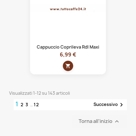
Cappuccio Coprileva Rdl Maxi
6,99 €
shopping_cart
Visualizzati 1-12 su 143 articoli
1

Successivo
2
3
…
12
Torna all'inizio
