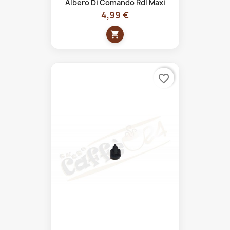
Albero Di Comando Rdl Maxi
4,99 €
shopping_cart
favorite_border