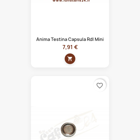
Anima Testina Capsula Rdl Mini
7,91 €
shopping_cart
favorite_border