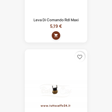
Leva Di Comando Rdl Maxi
5,19 €
shopping_cart
favorite_border