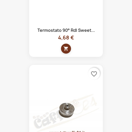
Termostato 90° Rdl Sweet...
4,68 €
shopping_cart
favorite_border