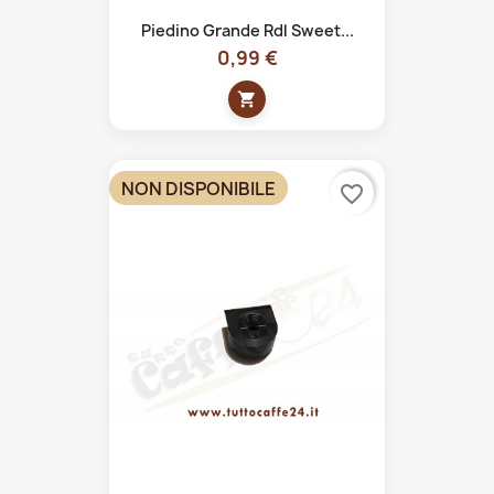
Piedino Grande Rdl Sweet...
0,99 €
shopping_cart
NON DISPONIBILE
favorite_border