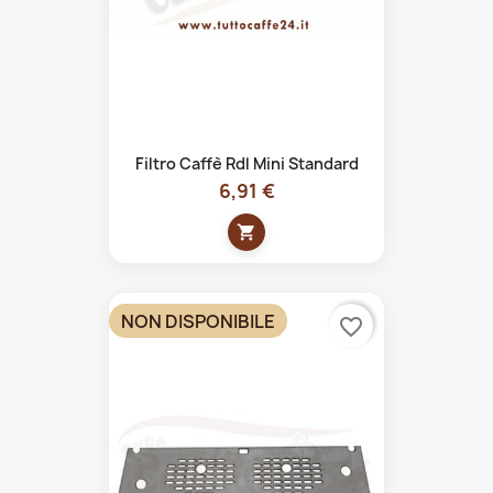
Filtro Caffè Rdl Mini Standard
6,91 €
shopping_cart
NON DISPONIBILE
favorite_border