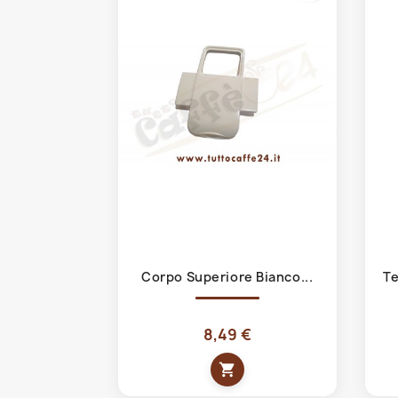
Anteprima

Corpo Superiore Bianco...
Te
8,49 €
shopping_cart