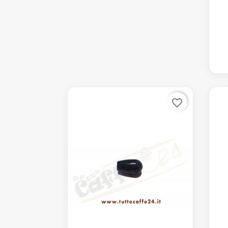
favorite_border