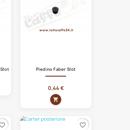
Anteprima

 Slot
Piedino Faber Slot
0,44 €
shopping_cart
vorite_border
favorite_border
Anteprima
