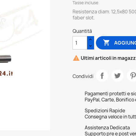
Tasse incluse
Resistenza diam. 12,5x80 50
faber slot.
Quantità

AGGIUNG

Ultimi articoli in magaz
Condividi
Pagamenti protetti e si
PayPal, Carte, Bonifico
Spedizioni Rapide
Consegna veloce in tutta
Assistenza Dedicata
Supporto pre e post ve