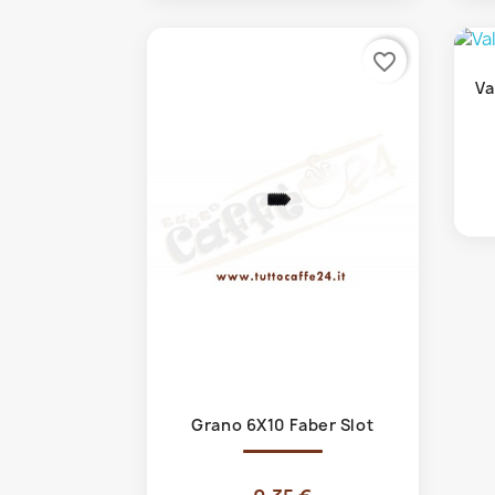
favorite_border
Va
Anteprima

Grano 6X10 Faber Slot