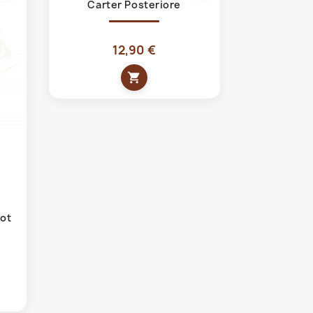
Carter Posteriore
12,90 €
shopping_cart
lot