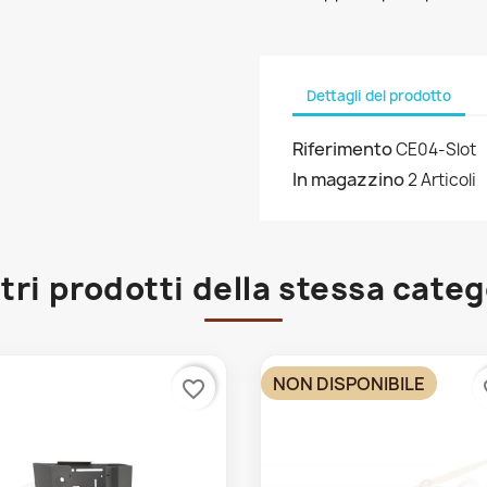
Dettagli del prodotto
Riferimento
CE04-Slot
In magazzino
2 Articoli
ltri prodotti della stessa categ
NON DISPONIBILE
favorite_border
fa