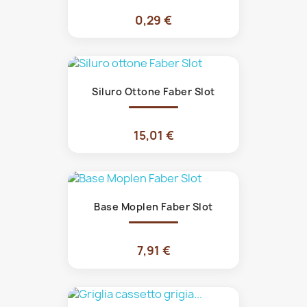
0,29 €
Siluro Ottone Faber Slot
15,01 €
Base Moplen Faber Slot
7,91 €