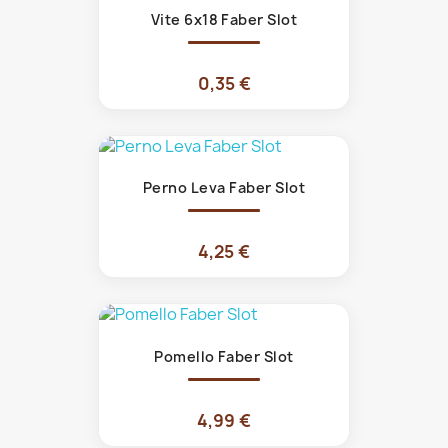
Vite 6x18 Faber Slot
0,35 €
Perno Leva Faber Slot
4,25 €
Pomello Faber Slot
4,99 €