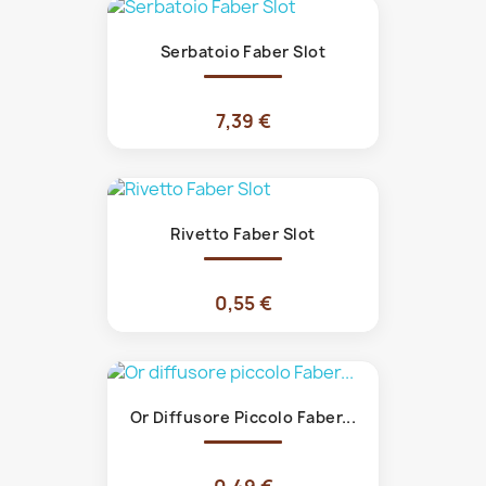
Serbatoio Faber Slot
7,39 €
Rivetto Faber Slot
0,55 €
Or Diffusore Piccolo Faber...