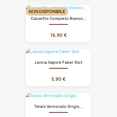
NON DISPONIBILE
Cassetto Completo Bianco...
16,90 €
Lancia Vapore Faber Slot
5,90 €
Telaio Verniciato Grigio...