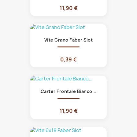
11,90 €
Vite Grano Faber Slot
0,39 €
Carter Frontale Bianco...
11,90 €