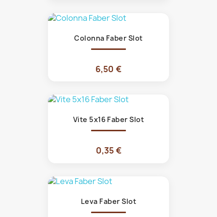
Colonna Faber Slot
6,50 €
Vite 5x16 Faber Slot
0,35 €
Leva Faber Slot