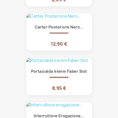
Carter Posteriore Nero...
12,90 €
Portacialda 44mm Faber Slot
8,95 €
Interruttore Erogazione...