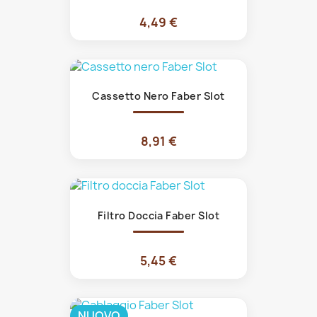
4,49 €
Cassetto Nero Faber Slot
8,91 €
Filtro Doccia Faber Slot
5,45 €
NUOVO