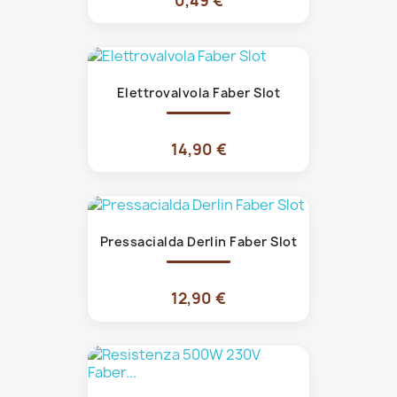
0,49 €
Elettrovalvola Faber Slot
14,90 €
Pressacialda Derlin Faber Slot
12,90 €