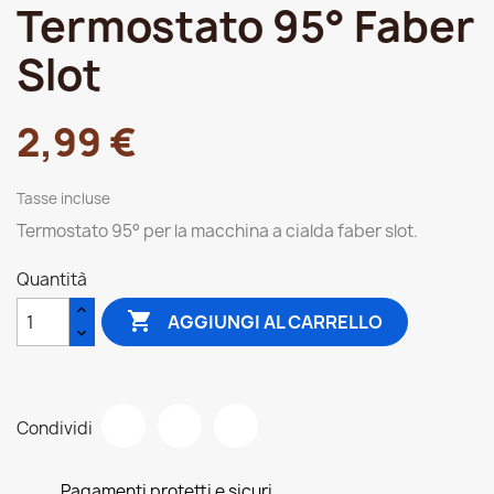
Termostato 95° Faber
Slot
2,99 €
Tasse incluse
Termostato 95° per la macchina a cialda faber slot.
Quantità

AGGIUNGI AL CARRELLO
Condividi
Pagamenti protetti e sicuri