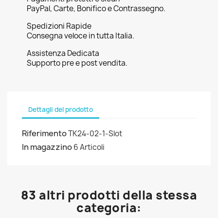
PayPal, Carte, Bonifico e Contrassegno.
Spedizioni Rapide
Consegna veloce in tutta Italia.
Assistenza Dedicata
Supporto pre e post vendita.
Dettagli del prodotto
Riferimento
TK24-02-1-Slot
In magazzino
6 Articoli
83 altri prodotti della stessa
categoria: