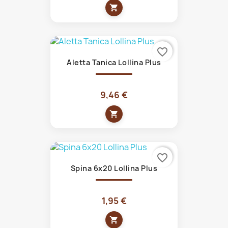
shopping_cart
favorite_border
Aletta Tanica Lollina Plus
9,46 €
shopping_cart
favorite_border
Spina 6x20 Lollina Plus
1,95 €
shopping_cart