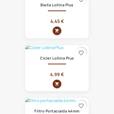
Biella Lollina Plus
4,45 €
shopping_cart
favorite_border
Cicler Lollina Plus
4,99 €
shopping_cart
favorite_border
Filtro Portacialda 44mm