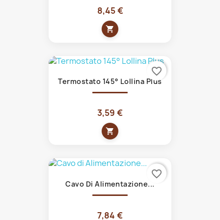
8,45 €
shopping_cart
favorite_border
Termostato 145° Lollina Plus
3,59 €
shopping_cart
favorite_border
Cavo Di Alimentazione...
7,84 €