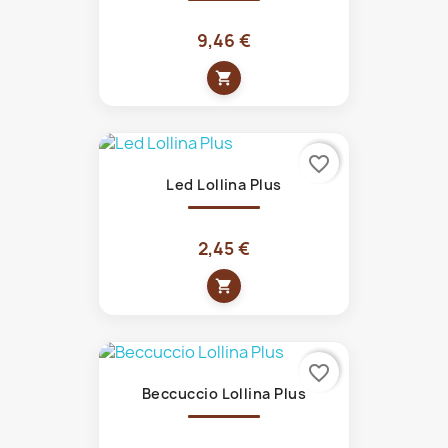
9,46 €
shopping_cart
favorite_border
Led Lollina Plus
2,45 €
shopping_cart
favorite_border
Beccuccio Lollina Plus