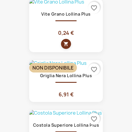
favorite_border
Vite Grano Lollina Plus
0,24 €
shopping_cart
NON DISPONIBILE
favorite_border
Griglia Nera Lollina Plus
6,91 €
favorite_border
Costola Superiore Lollina Plus