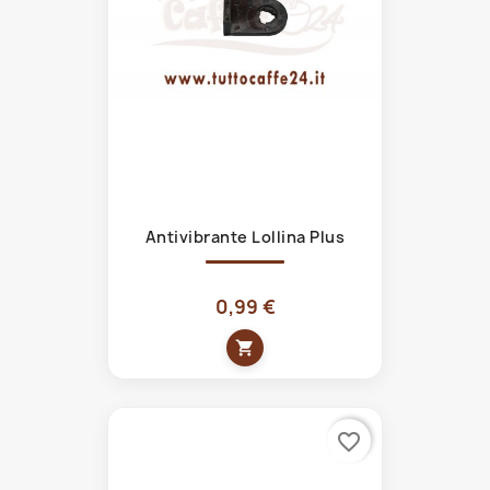
Antivibrante Lollina Plus
0,99 €
shopping_cart
favorite_border