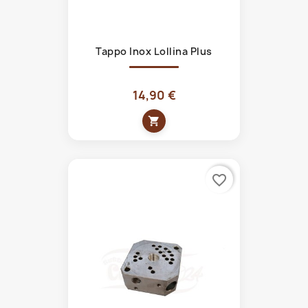
Tappo Inox Lollina Plus
14,90 €
shopping_cart
favorite_border