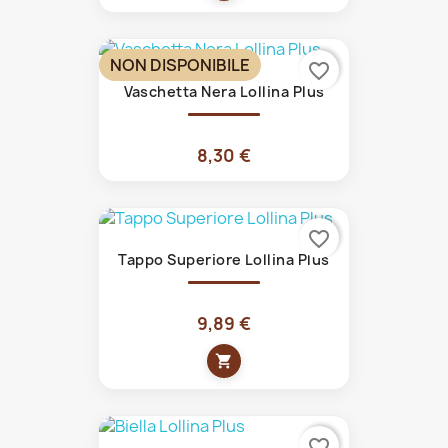
NON DISPONIBILE
favorite_border
Vaschetta Nera Lollina Plus
8,30 €
favorite_border
Tappo Superiore Lollina Plus
9,89 €
shopping_cart
favorite_border