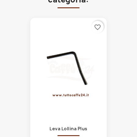
favorite_border
Leva Lollina Plus