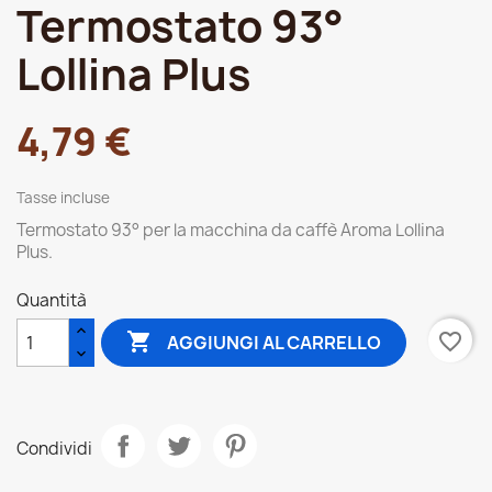
Termostato 93°
Lollina Plus
4,79 €
Tasse incluse
Termostato 93° per la macchina da caffè Aroma Lollina
Plus.
Quantità

favorite_border
AGGIUNGI AL CARRELLO
Condividi