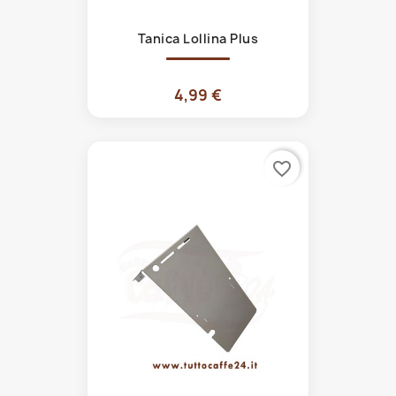
Tanica Lollina Plus
4,99 €
favorite_border