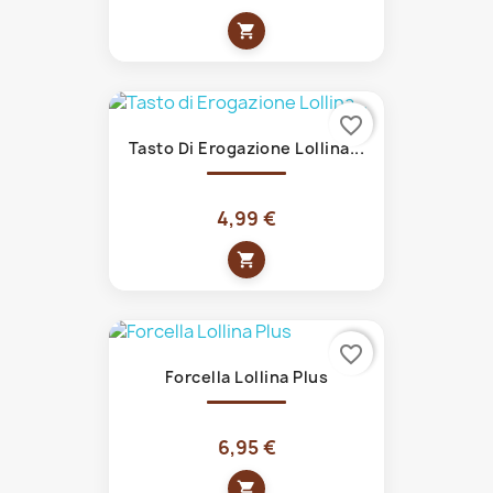
shopping_cart
favorite_border
Tasto Di Erogazione Lollina...
4,99 €
shopping_cart
favorite_border
Forcella Lollina Plus
6,95 €
shopping_cart