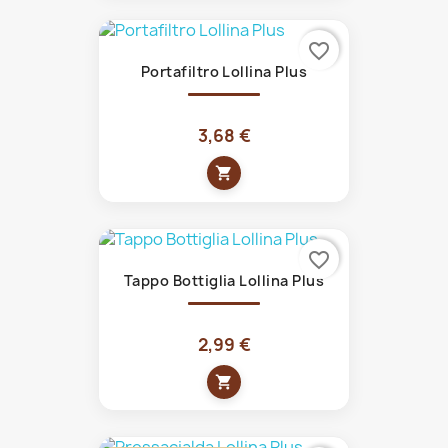
favorite_border
Portafiltro Lollina Plus
3,68 €
shopping_cart
favorite_border
Tappo Bottiglia Lollina Plus
2,99 €
shopping_cart