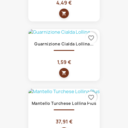
4,49 €
shopping_cart
favorite_border
Guarnizione Cialda Lollina...
1,59 €
shopping_cart
favorite_border
Mantello Turchese Lollina Plus
37,91 €