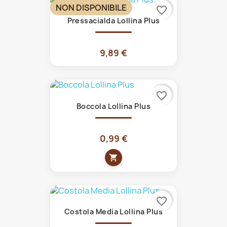
NON DISPONIBILE
favorite_border
Pressacialda Lollina Plus
9,89 €
favorite_border
Boccola Lollina Plus
0,99 €
shopping_cart
favorite_border
Costola Media Lollina Plus