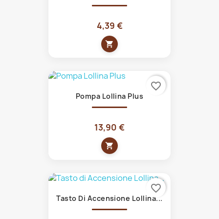
4,39 €
shopping_cart
favorite_border
Pompa Lollina Plus
13,90 €
shopping_cart
favorite_border
Tasto Di Accensione Lollina...