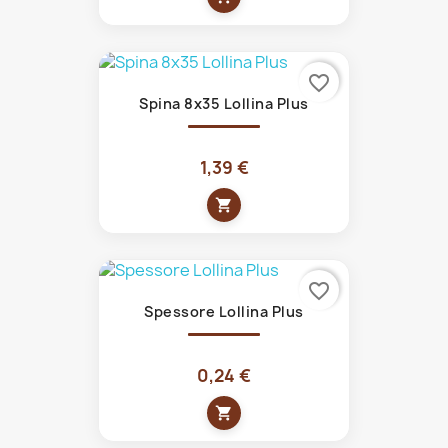
favorite_border
Spina 8x35 Lollina Plus
1,39 €
shopping_cart
favorite_border
Spessore Lollina Plus
0,24 €
shopping_cart