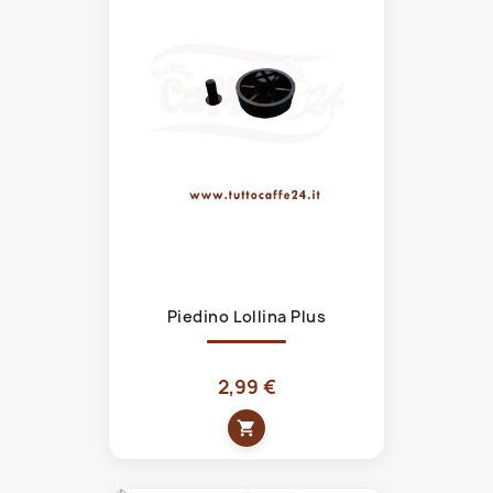
Piedino Lollina Plus
2,99 €
shopping_cart