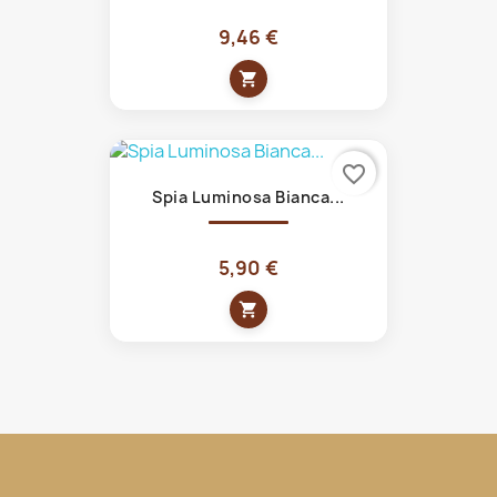
9,46 €
shopping_cart
favorite_border
Spia Luminosa Bianca...
5,90 €
shopping_cart