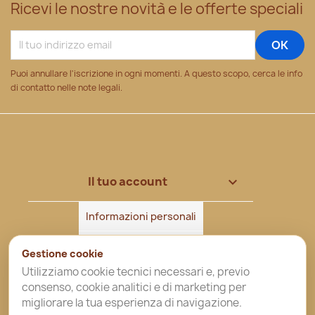
Ricevi le nostre novità e le offerte speciali
Puoi annullare l'iscrizione in ogni momenti. A questo scopo, cerca le info
di contatto nelle note legali.
Il tuo account

Informazioni personali
Ordini
Gestione cookie
Utilizziamo cookie tecnici necessari e, previo
Note di credito
consenso, cookie analitici e di marketing per
migliorare la tua esperienza di navigazione.