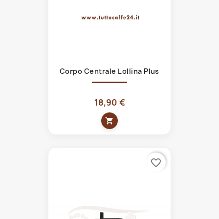
Corpo Centrale Lollina Plus
18,90 €
shopping_cart
favorite_border