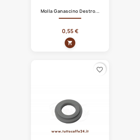
Molla Ganascino Destro...
0,55 €
shopping_cart
favorite_border