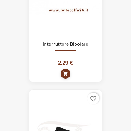
Interruttore Bipolare
2,29 €
shopping_cart
favorite_border