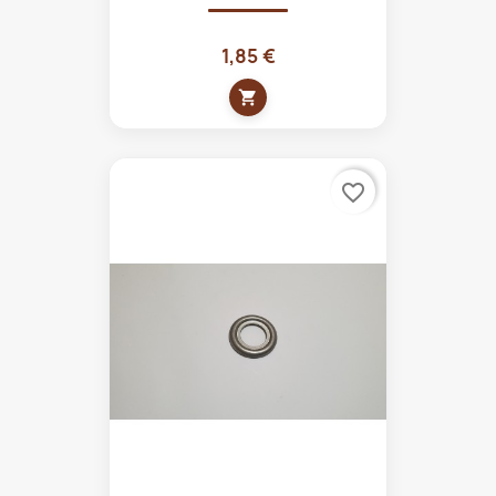
1,85 €
shopping_cart
favorite_border