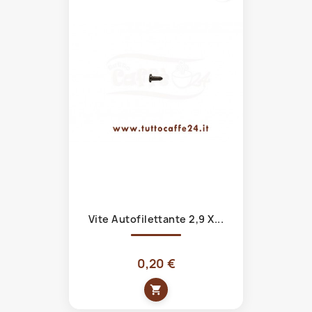
Vite Autofilettante 2,9 X...
0,20 €
shopping_cart