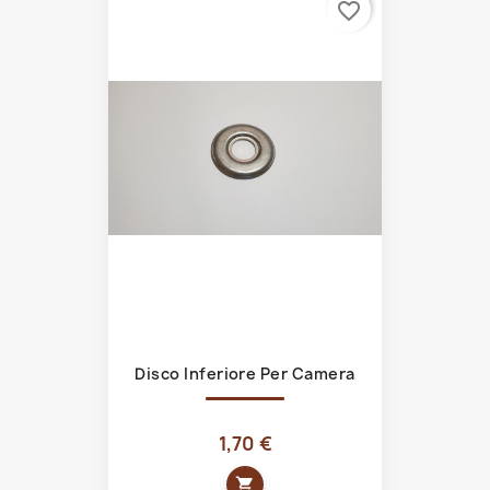
favorite_border
Disco Inferiore Per Camera
1,70 €
shopping_cart