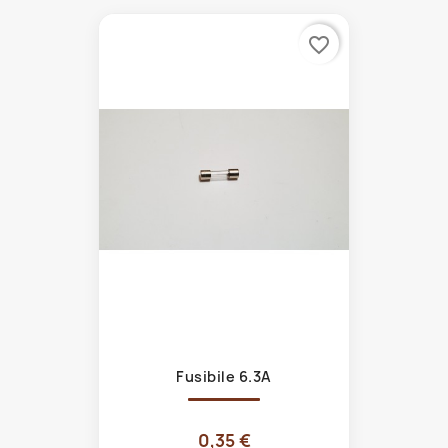
favorite_border
Fusibile 6.3A
0,35 €