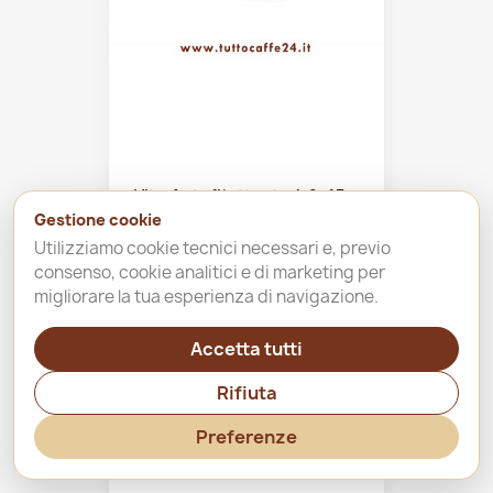
Vite Autofilettante 4,2x13...
Gestione cookie
Utilizziamo cookie tecnici necessari e, previo
0,09 €
consenso, cookie analitici e di marketing per
migliorare la tua esperienza di navigazione.
shopping_cart
Accetta tutti
Rifiuta
favorite_border
Preferenze