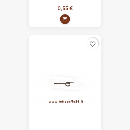
0,55 €
shopping_cart
favorite_border