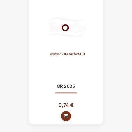
OR 2025
0,74 €
shopping_cart