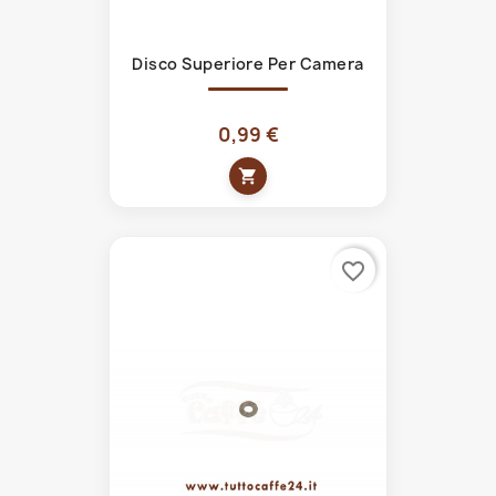
Disco Superiore Per Camera
0,99 €
shopping_cart
favorite_border