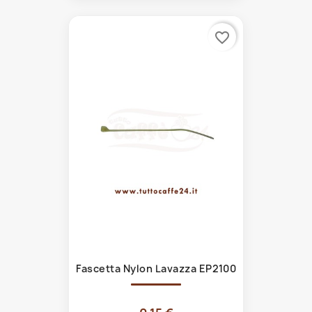
favorite_border
Fascetta Nylon Lavazza EP2100