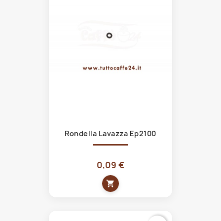
Rondella Lavazza Ep2100
0,09 €
shopping_cart