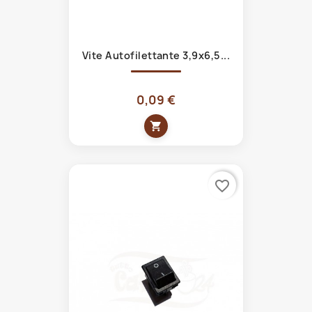
Vite Autofilettante 3,9x6,5...
0,09 €
shopping_cart
favorite_border