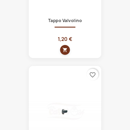
Tappo Valvolino
1,20 €
shopping_cart
favorite_border