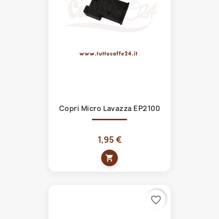
Copri Micro Lavazza EP2100
1,95 €
shopping_cart
favorite_border