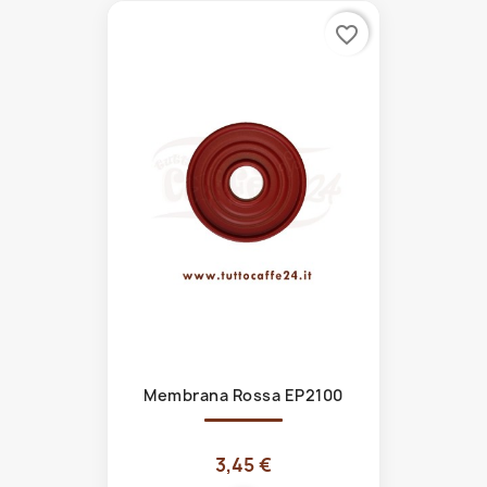
favorite_border
Membrana Rossa EP2100
3,45 €