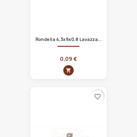
Rondella 4,3x9x0,8 Lavazza...
0,09 €
shopping_cart
favorite_border