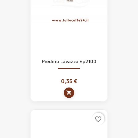
Piedino Lavazza Ep2100
0,35 €
shopping_cart
favorite_border