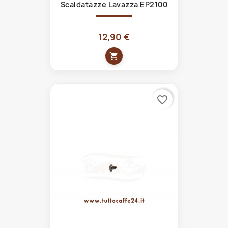
Scaldatazze Lavazza EP2100
12,90 €
shopping_cart
favorite_border