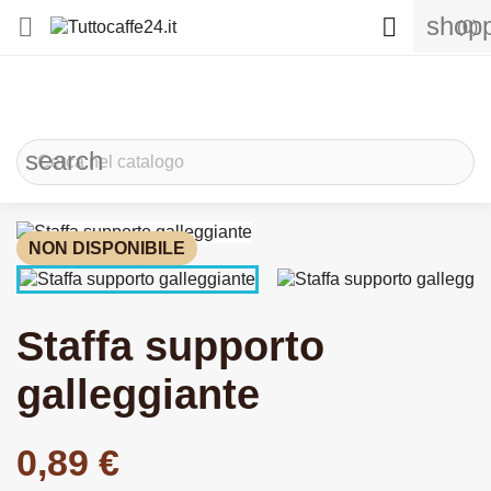
shopp


(0)
search
NON DISPONIBILE
Staffa supporto
galleggiante
0,89 €