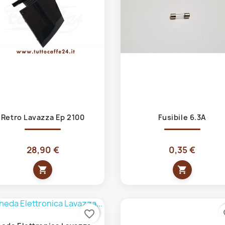
Anteprima
Anteprima


Retro Lavazza Ep 2100
Fusibile 6.3A
28,90 €
0,35 €
shopping_cart
shopping_cart
favorite_border
fa
Anteprima
