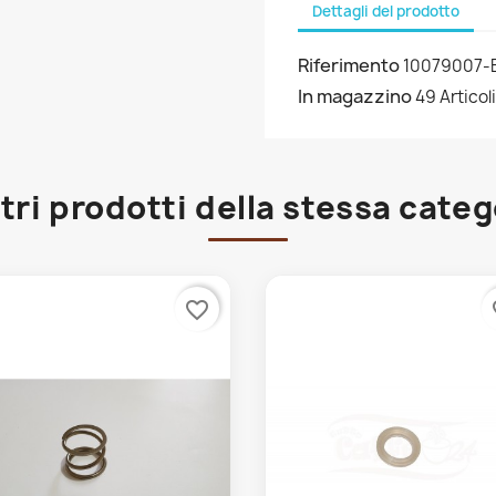
Dettagli del prodotto
Riferimento
10079007-
In magazzino
49 Articoli
ltri prodotti della stessa categ
favorite_border
fa