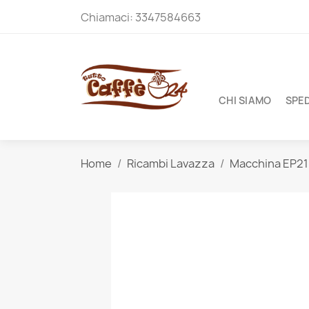
Chiamaci:
3347584663
CHI SIAMO
SPED
Home
Ricambi Lavazza
Macchina EP2