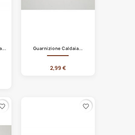
Anteprima

...
Guarnizione Caldaia...
2,99 €
vorite_border
favorite_border