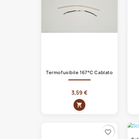
Anteprima

Termofusibile 167°C Cablato
3,59 €
shopping_cart
favorite_border