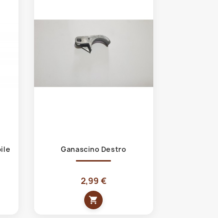
Anteprima

ile
Ganascino Destro
2,99 €
shopping_cart