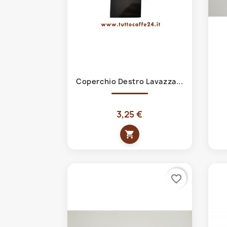
Anteprima

Coperchio Destro Lavazza...
3,25 €
shopping_cart
favorite_border