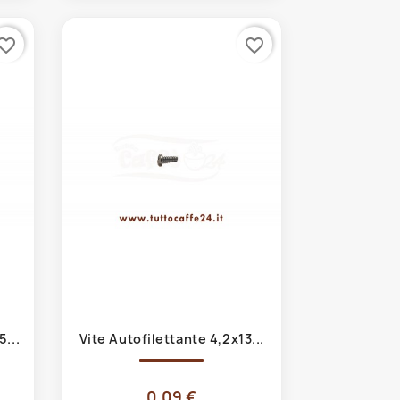
vorite_border
favorite_border
Anteprima

5...
Vite Autofilettante 4,2x13...
0,09 €