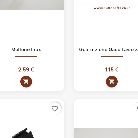
Anteprima
Anteprima


Mollone Inox
Guarnizione Gaco Lavazza
2,59 €
1,15 €
shopping_cart
shopping_cart
favorite_border
fa