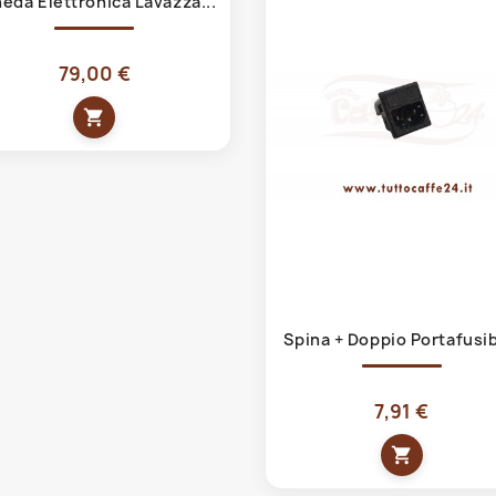
eda Elettronica Lavazza...
79,00 €
shopping_cart
Anteprima

Spina + Doppio Portafusib
7,91 €
shopping_cart