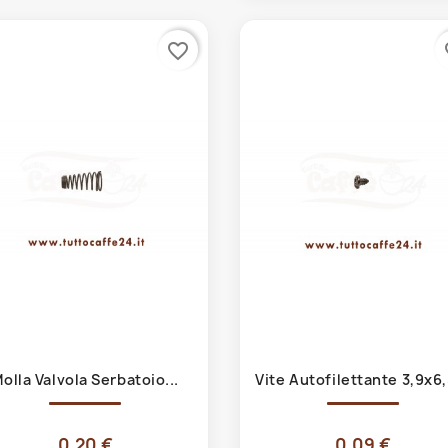
favorite_border
fa
Anteprima
Anteprima


olla Valvola Serbatoio...
Vite Autofilettante 3,9x6,
0,20 €
0,09 €