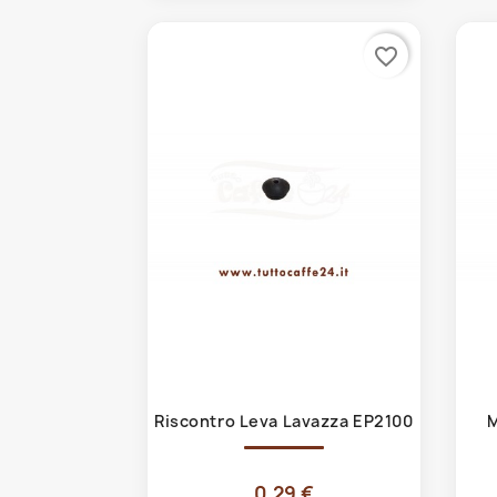
favorite_border
Anteprima

Riscontro Leva Lavazza EP2100
M
0,29 €