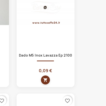
Anteprima

Dado M5 Inox Lavazza Ep 2100
0,09 €
shopping_cart
vorite_border
favorite_border