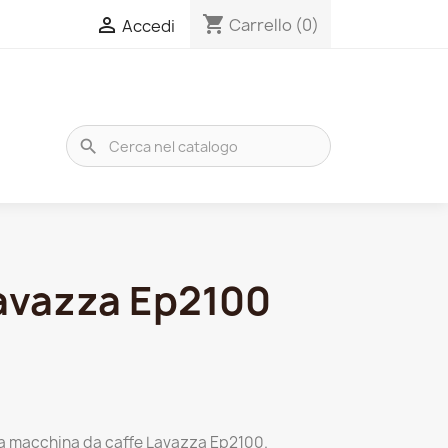
shopping_cart

Carrello
(0)
Accedi
search
avazza Ep2100
la macchina da caffe Lavazza Ep2100.