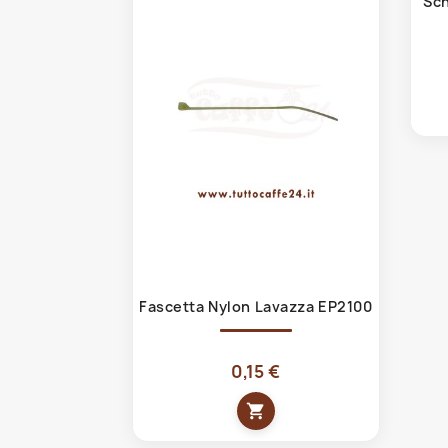
Sch
Anteprima

Fascetta Nylon Lavazza EP2100
0,15 €
shopping_cart