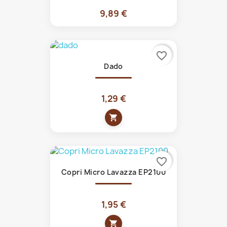
9,89 €
favorite_border
Dado
1,29 €
shopping_cart
favorite_border
Copri Micro Lavazza EP2100
1,95 €
shopping_cart