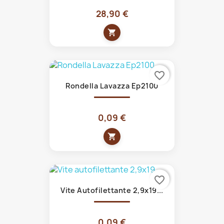
28,90 €
shopping_cart
favorite_border
Rondella Lavazza Ep2100
0,09 €
shopping_cart
favorite_border
Vite Autofilettante 2,9x19...
0,09 €