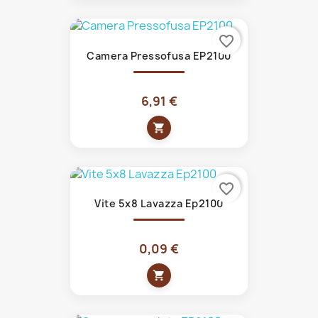
favorite_border
Camera Pressofusa EP2100
6,91 €
shopping_cart
favorite_border
Vite 5x8 Lavazza Ep2100
0,09 €
shopping_cart