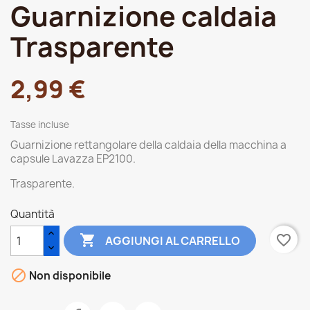
Guarnizione caldaia
Trasparente
2,99 €
Tasse incluse
Guarnizione rettangolare della caldaia della macchina a
capsule Lavazza EP2100.
Trasparente.
Quantità

favorite_border
AGGIUNGI AL CARRELLO

Non disponibile