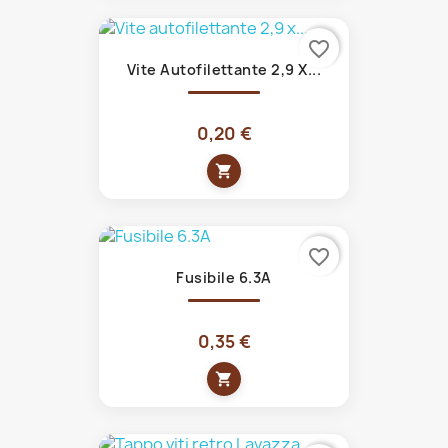
favorite_border
Vite Autofilettante 2,9 X...
0,20 €
shopping_cart
favorite_border
Fusibile 6.3A
0,35 €
shopping_cart