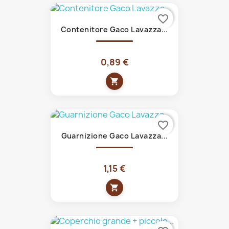
favorite_border
Contenitore Gaco Lavazza...
0,89 €
shopping_cart
favorite_border
Guarnizione Gaco Lavazza...
1,15 €
shopping_cart