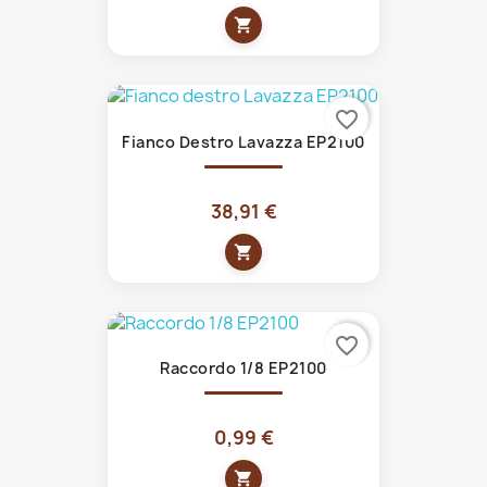
shopping_cart
favorite_border
Fianco Destro Lavazza EP2100
38,91 €
shopping_cart
favorite_border
Raccordo 1/8 EP2100
0,99 €
shopping_cart