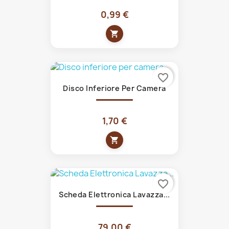
0,99 €
shopping_cart
favorite_border
Disco Inferiore Per Camera
1,70 €
shopping_cart
favorite_border
Scheda Elettronica Lavazza...
79,00 €