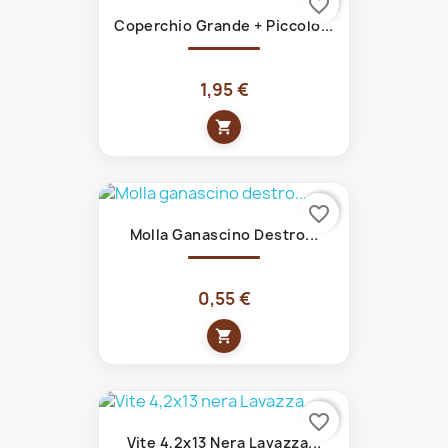
favorite_border
Coperchio Grande + Piccolo...
1,95 €
shopping_cart
favorite_border
Molla Ganascino Destro...
0,55 €
shopping_cart
favorite_border
Vite 4,2x13 Nera Lavazza...