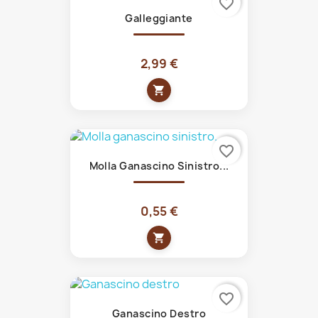
favorite_border
Galleggiante
2,99 €
shopping_cart
favorite_border
Molla Ganascino Sinistro...
0,55 €
shopping_cart
favorite_border
Ganascino Destro