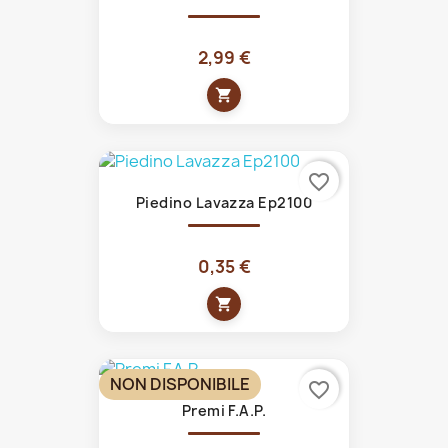
2,99 €
shopping_cart
favorite_border
Piedino Lavazza Ep2100
0,35 €
shopping_cart
NON DISPONIBILE
favorite_border
Premi F.A.P.