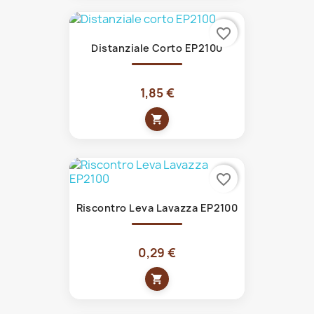
favorite_border
Distanziale Corto EP2100
1,85 €
shopping_cart
favorite_border
Riscontro Leva Lavazza EP2100
0,29 €
shopping_cart