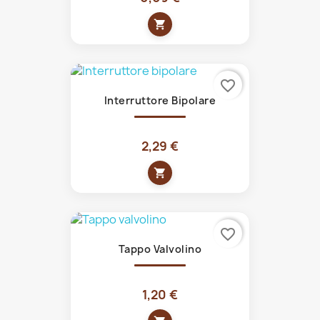
shopping_cart
favorite_border
Interruttore Bipolare
2,29 €
shopping_cart
favorite_border
Tappo Valvolino
1,20 €