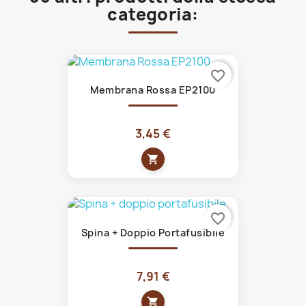
categoria:
favorite_border
Membrana Rossa EP2100
3,45 €
shopping_cart
favorite_border
Spina + Doppio Portafusibile
7,91 €
shopping_cart