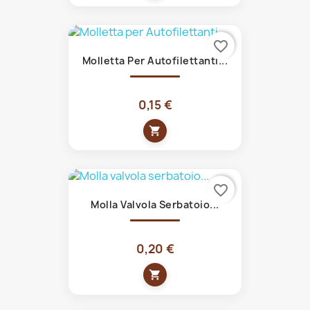
favorite_border
Molletta Per Autofilettanti...
0,15 €
shopping_cart
favorite_border
Molla Valvola Serbatoio...
0,20 €
shopping_cart