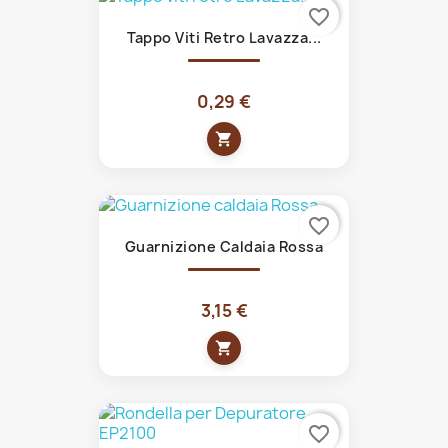
favorite_border
Tappo Viti Retro Lavazza...
0,29 €
shopping_cart
favorite_border
Guarnizione Caldaia Rossa
3,15 €
shopping_cart
favorite_border