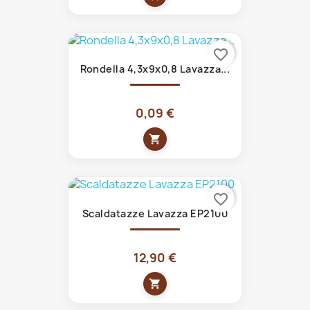
favorite_border
Rondella 4,3x9x0,8 Lavazza...
0,09 €
shopping_cart
favorite_border
Scaldatazze Lavazza EP2100
12,90 €
shopping_cart