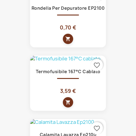
Rondella Per Depuratore EP2100
0,70 €
shopping_cart
favorite_border
Termofusibile 167°C Cablato
3,59 €
shopping_cart
favorite_border
Calamita Lavazza Ep2100