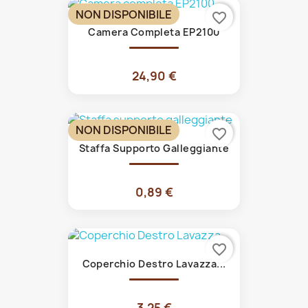
NON DISPONIBILE
favorite_border
Camera Completa EP2100
24,90 €
NON DISPONIBILE
favorite_border
Staffa Supporto Galleggiante
0,89 €
favorite_border
Coperchio Destro Lavazza...
3,25 €