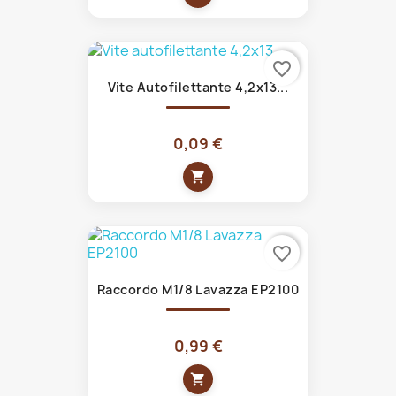
favorite_border
Vite Autofilettante 4,2x13...
0,09 €
shopping_cart
favorite_border
Raccordo M1/8 Lavazza EP2100
0,99 €
shopping_cart