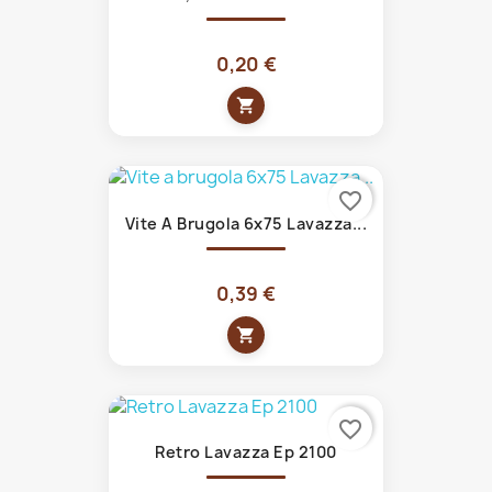
0,20 €
shopping_cart
favorite_border
Vite A Brugola 6x75 Lavazza...
0,39 €
shopping_cart
favorite_border
Retro Lavazza Ep 2100