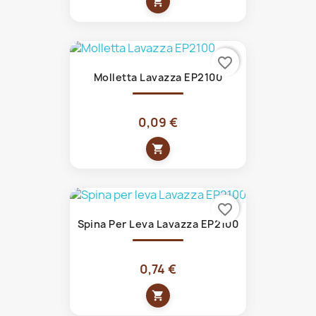
shopping_cart
favorite_border
Molletta Lavazza EP2100
0,09 €
shopping_cart
favorite_border
Spina Per Leva Lavazza EP2100
0,74 €
shopping_cart