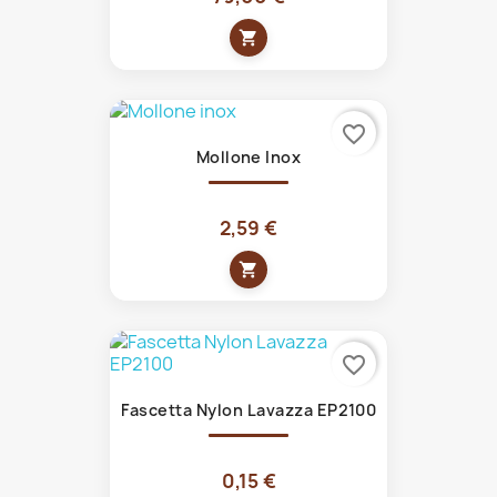
shopping_cart
favorite_border
Mollone Inox
2,59 €
shopping_cart
favorite_border
Fascetta Nylon Lavazza EP2100
0,15 €