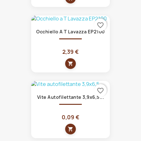
favorite_border
Occhiello A T Lavazza EP2100
2,39 €
shopping_cart
favorite_border
Vite Autofilettante 3,9x6,5...
0,09 €
shopping_cart