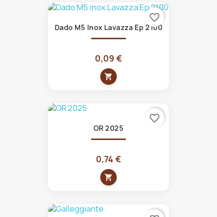
favorite_border
Dado M5 Inox Lavazza Ep 2100
0,09 €
shopping_cart
favorite_border
OR 2025
0,74 €
shopping_cart