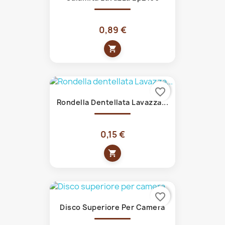
0,89 €
shopping_cart
favorite_border
Rondella Dentellata Lavazza...
0,15 €
shopping_cart
favorite_border
Disco Superiore Per Camera