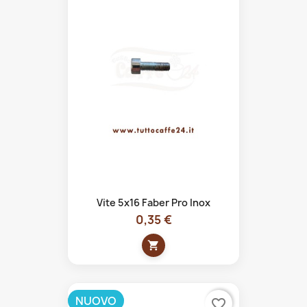
Vite 5x16 Faber Pro Inox
0,35 €
shopping_cart
NUOVO
favorite_border