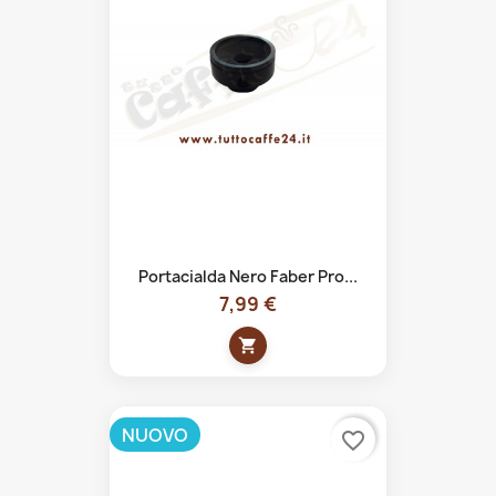
Portacialda Nero Faber Pro...
7,99 €
shopping_cart
NUOVO
favorite_border