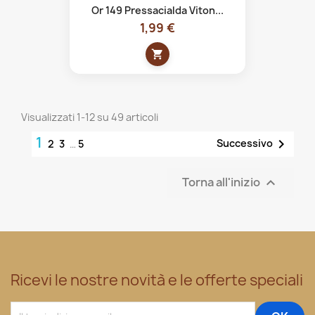
Or 149 Pressacialda Viton...
1,99 €
shopping_cart
Visualizzati 1-12 su 49 articoli
1

Successivo
2
3
…
5
Torna all'inizio

Ricevi le nostre novità e le offerte speciali