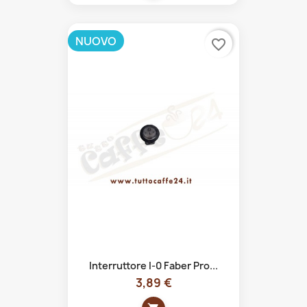
NUOVO
favorite_border
Interruttore I-0 Faber Pro...
3,89 €