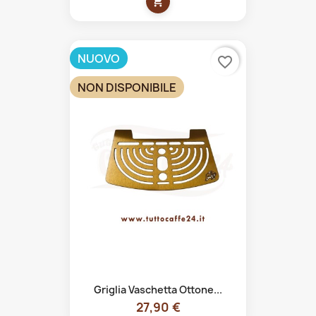
shopping_cart
NUOVO
favorite_border
NON DISPONIBILE
Griglia Vaschetta Ottone...
27,90 €