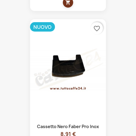
shopping_cart
NUOVO
favorite_border
Cassetto Nero Faber Pro Inox
8,91 €