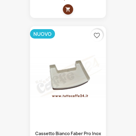
shopping_cart
NUOVO
favorite_border
Cassetto Bianco Faber Pro Inox