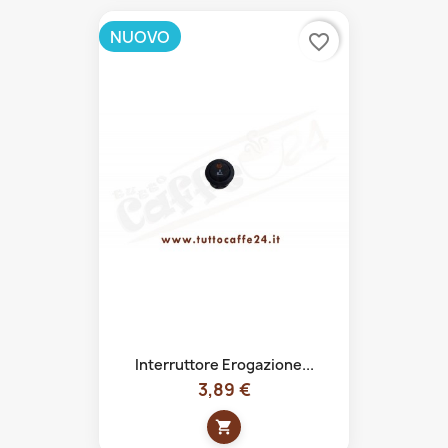
NUOVO
favorite_border
Interruttore Erogazione...
3,89 €
shopping_cart