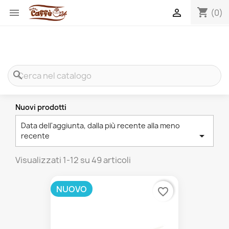
shopping_cart


(0)
search
Nuovi prodotti
Data dell'aggiunta, dalla più recente alla meno

recente
Visualizzati 1-12 su 49 articoli
NUOVO
favorite_border