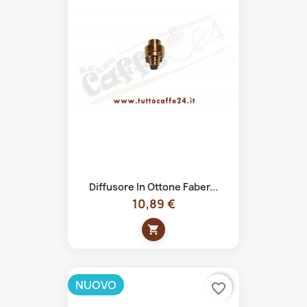
Diffusore In Ottone Faber...
10,89 €
shopping_cart
NUOVO
favorite_border