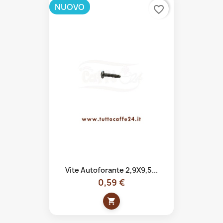
NUOVO
favorite_border
Vite Autoforante 2,9X9,5...
0,59 €
shopping_cart